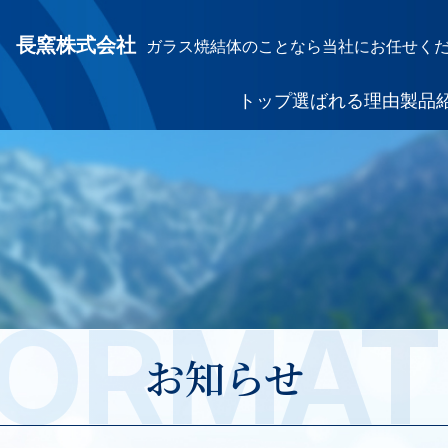
長窯株式会社
ガラス焼結体のことなら当社にお任せく
トップ
選ばれる理由
製品
FORMAT
お知らせ