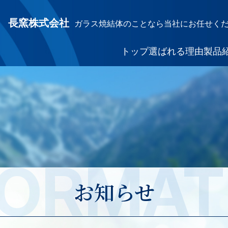
長窯株式会社
ガラス焼結体のことなら当社にお任せく
トップ
選ばれる理由
製品
FORMAT
お知らせ